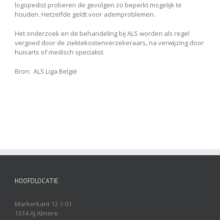
logopedist proberen de gevolgen zo beperkt mogelijk te
houden. Hetzelfde geldt voor ademproblemen.
Het onderzoek en de behandeling bij ALS worden als regel
vergoed door de ziektekostenverzekeraars, na verwijzing door
huisarts of medisch specialist.
Bron: ALS Liga België
HOOFDLOCATIE
Markerkant 12 1-01
1314 AJ Almere