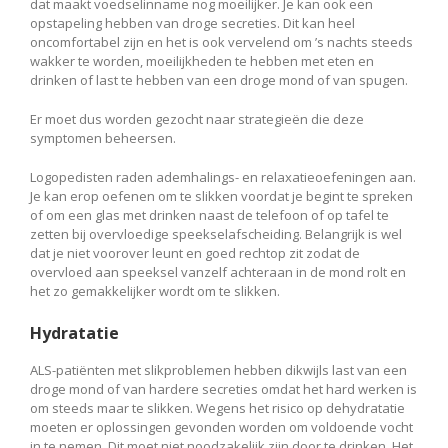
dat maakt voedselinname nog moeilijker. Je kan ook een
opstapeling hebben van droge secreties. Dit kan heel
oncomfortabel zijn en het is ook vervelend om ’s nachts steeds
wakker te worden, moeilijkheden te hebben met eten en
drinken of last te hebben van een droge mond of van spugen.
Er moet dus worden gezocht naar strategieën die deze
symptomen beheersen.
Logopedisten raden ademhalings- en relaxatieoefeningen aan.
Je kan erop oefenen om te slikken voordat je begint te spreken
of om een glas met drinken naast de telefoon of op tafel te
zetten bij overvloedige speekselafscheiding. Belangrijk is wel
dat je niet voorover leunt en goed rechtop zit zodat de
overvloed aan speeksel vanzelf achteraan in de mond rolt en
het zo gemakkelijker wordt om te slikken.
Hydratatie
ALS-patiënten met slikproblemen hebben dikwijls last van een
droge mond of van hardere secreties omdat het hard werken is
om steeds maar te slikken. Wegens het risico op dehydratatie
moeten er oplossingen gevonden worden om voldoende vocht
in te nemen. Dit moet niet noodzakelijk zijn door te drinken. Het