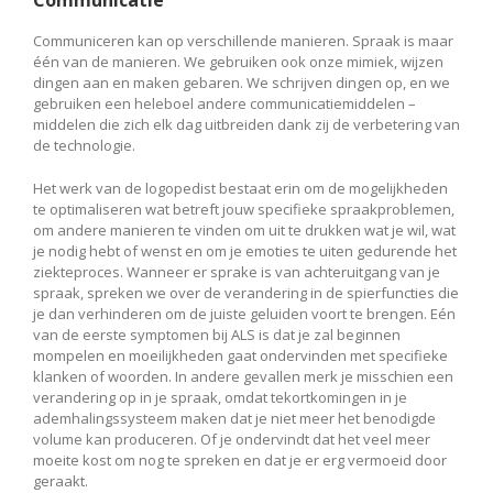
Communiceren kan op verschillende manieren. Spraak is maar
één van de manieren. We gebruiken ook onze mimiek, wijzen
dingen aan en maken gebaren. We schrijven dingen op, en we
gebruiken een heleboel andere communicatiemiddelen –
middelen die zich elk dag uitbreiden dank zij de verbetering van
de technologie.
Het werk van de logopedist bestaat erin om de mogelijkheden
te optimaliseren wat betreft jouw specifieke spraakproblemen,
om andere manieren te vinden om uit te drukken wat je wil, wat
je nodig hebt of wenst en om je emoties te uiten gedurende het
ziekteproces. Wanneer er sprake is van achteruitgang van je
spraak, spreken we over de verandering in de spierfuncties die
je dan verhinderen om de juiste geluiden voort te brengen. Eén
van de eerste symptomen bij ALS is dat je zal beginnen
mompelen en moeilijkheden gaat ondervinden met specifieke
klanken of woorden. In andere gevallen merk je misschien een
verandering op in je spraak, omdat tekortkomingen in je
ademhalingssysteem maken dat je niet meer het benodigde
volume kan produceren. Of je ondervindt dat het veel meer
moeite kost om nog te spreken en dat je er erg vermoeid door
geraakt.