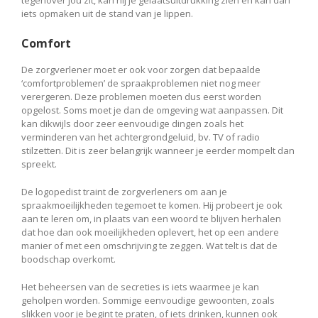
iets opmaken uit de stand van je lippen.
Comfort
De zorgverlener moet er ook voor zorgen dat bepaalde
‘comfortproblemen’ de spraakproblemen niet nog meer
verergeren. Deze problemen moeten dus eerst worden
opgelost. Soms moet je dan de omgeving wat aanpassen. Dit
kan dikwijls door zeer eenvoudige dingen zoals het
verminderen van het achtergrondgeluid, bv. TV of radio
stilzetten. Dit is zeer belangrijk wanneer je eerder mompelt dan
spreekt.
De logopedist traint de zorgverleners om aan je
spraakmoeilijkheden tegemoet te komen. Hij probeert je ook
aan te leren om, in plaats van een woord te blijven herhalen
dat hoe dan ook moeilijkheden oplevert, het op een andere
manier of met een omschrijving te zeggen. Wat telt is dat de
boodschap overkomt.
Het beheersen van de secreties is iets waarmee je kan
geholpen worden. Sommige eenvoudige gewoonten, zoals
slikken voor je begint te praten, of iets drinken, kunnen ook