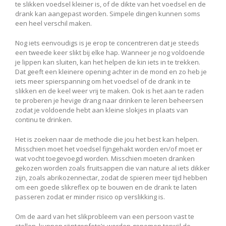
te slikken voedsel kleiner is, of de dikte van het voedsel en de
drank kan aangepast worden. Simpele dingen kunnen soms
een heel verschil maken.
Nog iets eenvoudigs is je erop te concentreren dat je steeds
een tweede keer slikt bij elke hap. Wanneer je nog voldoende
je lippen kan sluiten, kan het helpen de kin iets in te trekken.
Dat geeft een kleinere opening achter in de mond en zo heb je
iets meer spierspanning om het voedsel of de drank in te
slikken en de keel weer vrij te maken. Ook is het aan te raden
te proberen je hevige drang naar drinken te leren beheersen
zodat je voldoende hebt aan kleine slokjes in plaats van
continu te drinken.
Het is zoeken naar de methode die jou het best kan helpen.
Misschien moet het voedsel fijngehakt worden en/of moet er
wat vocht toegevoegd worden. Misschien moeten dranken
gekozen worden zoals fruitsappen die van nature al iets dikker
zijn, zoals abrikozennectar, zodat de spieren meer tijd hebben
om een goede slikreflex op te bouwen en de drank te laten
passeren zodat er minder risico op verslikking is.
Om de aard van het slikprobleem van een persoon vast te
stellen, kunnen röntgenfoto’s worden genomen terwijl de