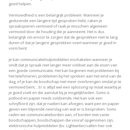
goed helpen.
Vermoeidheid is een belangrijk probleem. Wanneer je
gedurende een langere tijd gesproken hebt, raken je
spraakspieren vermoeid of raak je misschien algemeen
vermoeid door de houding die je aanneemt. Het is dus
belangrijk om ervoor te zorgen dat de gesprekken niet te lang
duren of dat je langere gesprekken voert wanneer je goed in
vorm bent.
Je kan communicatiehulpmiddelen inschakelen wanneer je
vindt dat je spraak niet langer meer voldoet aan de eisen van
een goede communicatie. Het kan beginnen met problemen bij
het telefoneren, problemen bij het spreken aan het eind van de
dag, of je kan de boodschap niet meer overbrengen omdat je te
vermoeid bent… Er is altijd wel een oplossing op maat waarbij je
je goed voelt en die aansluit bij je mogelijkheden. Soms is
potlood en papier reeds voldoende. Het kan ook een
schrijfbord zijn, dat je nadien kan afvegen, want pen en papier
geven een blijvende neerslag van wat er is besproken. Soms
raden we communicatieborden aan, of borden met vaste
boodschappen, boodschappen die vooraf opgenomen zijn,
elektronische hulpmiddelen (bv. Lightwriter) vallen hier ook