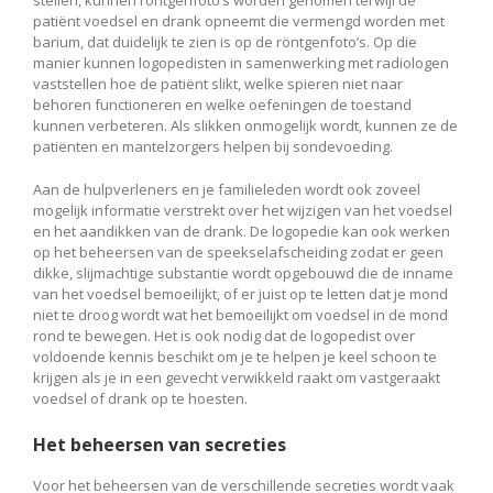
patiënt voedsel en drank opneemt die vermengd worden met
barium, dat duidelijk te zien is op de röntgenfoto’s. Op die
manier kunnen logopedisten in samenwerking met radiologen
vaststellen hoe de patiënt slikt, welke spieren niet naar
behoren functioneren en welke oefeningen de toestand
kunnen verbeteren. Als slikken onmogelijk wordt, kunnen ze de
patiënten en mantelzorgers helpen bij sondevoeding.
Aan de hulpverleners en je familieleden wordt ook zoveel
mogelijk informatie verstrekt over het wijzigen van het voedsel
en het aandikken van de drank. De logopedie kan ook werken
op het beheersen van de speekselafscheiding zodat er geen
dikke, slijmachtige substantie wordt opgebouwd die de inname
van het voedsel bemoeilijkt, of er juist op te letten dat je mond
niet te droog wordt wat het bemoeilijkt om voedsel in de mond
rond te bewegen. Het is ook nodig dat de logopedist over
voldoende kennis beschikt om je te helpen je keel schoon te
krijgen als je in een gevecht verwikkeld raakt om vastgeraakt
voedsel of drank op te hoesten.
Het beheersen van secreties
Voor het beheersen van de verschillende secreties wordt vaak