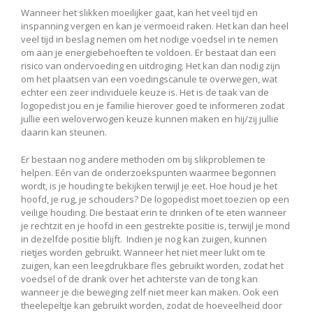
Wanneer het slikken moeilijker gaat, kan het veel tijd en
inspanning vergen en kan je vermoeid raken. Het kan dan heel
veel tijd in beslag nemen om het nodige voedsel in te nemen
om aan je energiebehoeften te voldoen. Er bestaat dan een
risico van ondervoeding en uitdroging. Het kan dan nodig zijn
om het plaatsen van een voedingscanule te overwegen, wat
echter een zeer individuele keuze is. Het is de taak van de
logopedist jou en je familie hierover goed te informeren zodat
jullie een weloverwogen keuze kunnen maken en hij/zij jullie
daarin kan steunen.
Er bestaan nog andere methoden om bij slikproblemen te
helpen. Eén van de onderzoekspunten waarmee begonnen
wordt, is je houding te bekijken terwijl je eet. Hoe houd je het
hoofd, je rug, je schouders? De logopedist moet toezien op een
veilige houding. Die bestaat erin te drinken of te eten wanneer
je rechtzit en je hoofd in een gestrekte positie is, terwijl je mond
in dezelfde positie blijft. Indien je nog kan zuigen, kunnen
rietjes worden gebruikt. Wanneer het niet meer lukt om te
zuigen, kan een leegdrukbare fles gebruikt worden, zodat het
voedsel of de drank over het achterste van de tong kan
wanneer je die beweging zelf niet meer kan maken. Ook een
theelepeltje kan gebruikt worden, zodat de hoeveelheid door