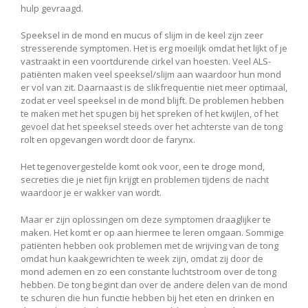
hulp gevraagd.
Speeksel in de mond en mucus of slijm in de keel zijn zeer
stresserende symptomen. Het is erg moeilijk omdat het lijkt of je
vastraakt in een voortdurende cirkel van hoesten. Veel ALS-
patiënten maken veel speeksel/slijm aan waardoor hun mond
er vol van zit. Daarnaast is de slikfrequentie niet meer optimaal,
zodat er veel speeksel in de mond blijft. De problemen hebben
te maken met het spugen bij het spreken of het kwijlen, of het
gevoel dat het speeksel steeds over het achterste van de tong
rolt en opgevangen wordt door de farynx.
Het tegenovergestelde komt ook voor, een te droge mond,
secreties die je niet fijn krijgt en problemen tijdens de nacht
waardoor je er wakker van wordt.
Maar er zijn oplossingen om deze symptomen draaglijker te
maken. Het komt er op aan hiermee te leren omgaan. Sommige
patiënten hebben ook problemen met de wrijving van de tong
omdat hun kaakgewrichten te week zijn, omdat zij door de
mond ademen en zo een constante luchtstroom over de tong
hebben. De tong begint dan over de andere delen van de mond
te schuren die hun functie hebben bij het eten en drinken en