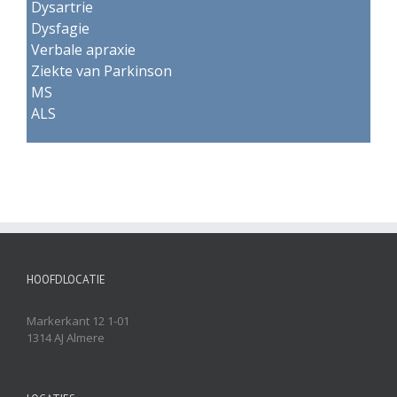
Dysartrie
Dysfagie
Verbale apraxie
Ziekte van Parkinson
MS
ALS
HOOFDLOCATIE
Markerkant 12 1-01
1314 AJ Almere