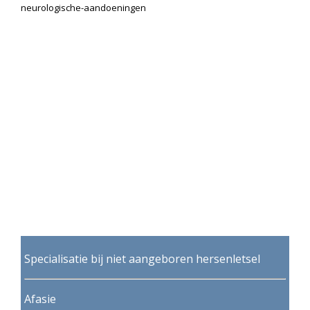
neurologische-aandoeningen
Specialisatie bij
niet aangeboren hersenletsel
Afasie