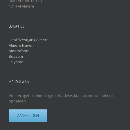
Markerkant 12 1-01
1314 AJ Almere
LOCATIES
Hoofdvestiging Almere
Almere Haven
Amersfoort
Bussum
Lelystad
MELD U AAN!
Voor vragen, opmerkingen of advies kunt u contact met ons
opnemen.
AANMELDEN