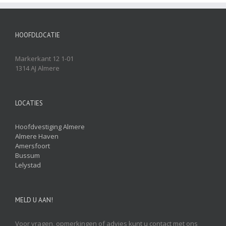
HOOFDLOCATIE
Markerkant 12 1-01
1314 AJ Almere
LOCATIES
Hoofdvestiging Almere
Almere Haven
Amersfoort
Bussum
Lelystad
MELD U AAN!
Voor vragen, opmerkingen of advies kunt u contact met ons