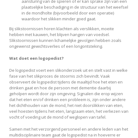
aansturing van de spieren of er kan sprake zijn van een
plaatselijke beschadiging in de structuur van het weefsel
in de mondholte (bijvoorbeeld door een operatie)
waardoor het slikken minder goed gaat.
Bij slikstoornissen horen klachten als verslikken, moeite
hebben met kauwen, het blijven hangen van voedsel.
Slikstoornissen kunnen lichamelijke gevolgen hebben zoals
ongewenst gewichtsverlies of een longontsteking.
Wat doet een logopedist?
De logopedist voert een slikonderzoek uit en stelt vast in welke
fase van het slikproces de stoornis zich bevindt. Vaak
observeert de logopedist tijdens de maaltijd hoe het eten en
drinken gaat en hoe de persoon met dementie daarbij
geholpen wordt door zijn omgeving. Signalen die erop wijzen
dat het eten en/of drinken een probleem is, zijn onder andere
het dichthouden van de mond, het niet doorslikken van eten,
veel hoesten tijdens het eten, langzaam eten, het verliezen van
vocht of voeding uit de mond of weglopen van tafel.
Samen met het verzorgend personeel en andere leden van het
multidisciplinaire team gaat de logopedist na in hoeverre er