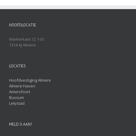
HOOFDLOCATIE
Markerkant 12 1-01
1314 AJ Almere
LOCATIES
Hoofdvestiging Almere
Almere Haven
Amersfoort
Bussum
Lelystad
MELD U AAN!